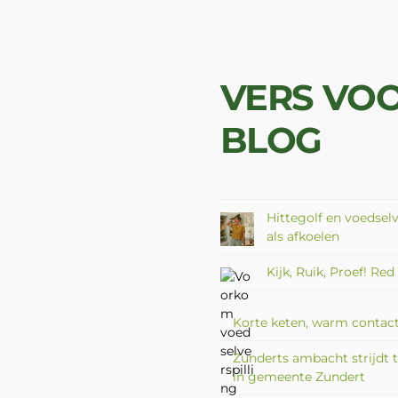
VERS VO
BLOG
Hittegolf en voedselv
als afkoelen
Kijk, Ruik, Proef! Re
Korte keten, warm contact:
Zunderts ambacht strijdt te
in gemeente Zundert