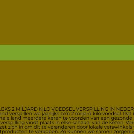
RS VOOR VAND
ling door pakketten te kopen van lokal
roenteboeren met 50% korting. Downlo
Verspil minder, geniet meer!