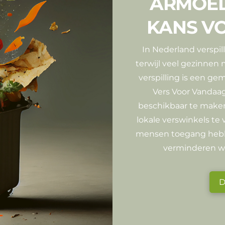
ARMOED
KANS V
In Nederland verspill
terwijl veel gezinne
verspilling is een ge
Vers Voor Vandaa
beschikbaar te maken
lokale verswinkels te
mensen toegang hebb
verminderen we 
D