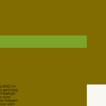
AAG
e, ambachtelijke verswinkels
ad de Vers Voor Vandaag App: