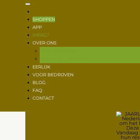
VERS
SHOPPEN
VOOR
APP
IMPACT
VANDAAG
OVER ONS
VE
JOEP GOMMANS
KOKEN MET RESTJES
EERLIJK
Strijd tegen voedselverspil
VOOR BEDRIJVEN
BLOG
zoals bakkers, slagers en g
FAQ
CONTACT