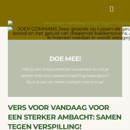
VERS
VOOR
VANDAAG
DOE MEE!
Heb jij een ambachtelijke verswinkel en wil je
samen met ons voedselverspilling tegengaan?
Sluit je aan en neem contact met ons op!
VERS VOOR VANDAAG VOOR
EEN STERKER AMBACHT: SAMEN
TEGEN VERSPILLING!