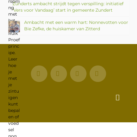
Zunderts ambacht strijdt tegen verspilling: initiatief
‘Vers voor Vandaag’ start in gemeente Zundert
Ambacht met een warm hart: Nonnevotten voor
Bie Zefke, de huiskamer van Zitterd
Facebook
X
LinkedIn
Instagram