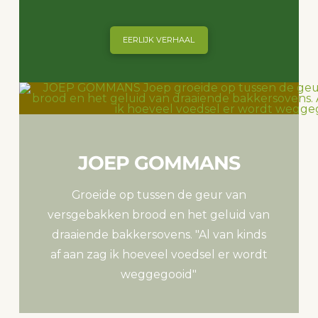
EERLIJK VERHAAL
JOEP GOMMANS
Groeide op tussen de geur van
versgebakken brood en het geluid van
draaiende bakkersovens. "Al van kinds
af aan zag ik hoeveel voedsel er wordt
weggegooid"