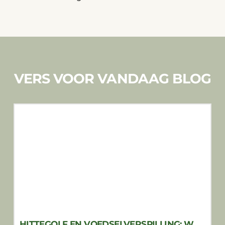
VERS VOOR VANDAAG BLOG
HITTEGOLF EN VOEDSELVERSPILLING: WAAROM SLIM KOELEN NET ZO BELANGRIJK IS ALS AFKOELEN