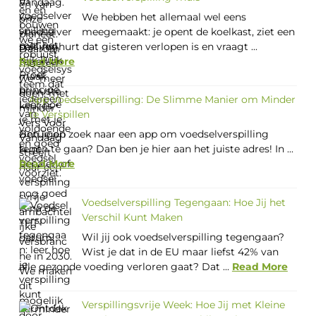
We hebben het allemaal wel eens
meegemaakt: je opent de koelkast, ziet een
pak yoghurt dat gisteren verlopen is en vraagt ...
Read More
App Voedselverspilling: De Slimme Manier om Minder
te Verspillen
Ben je op zoek naar een app om voedselverspilling
tegen te gaan? Dan ben je hier aan het juiste adres! In ...
Read More
Voedselverspilling Tegengaan: Hoe Jij het
Verschil Kunt Maken
Wil jij ook voedselverspilling tegengaan?
Wist je dat in de EU maar liefst 42% van
alle gezonde voeding verloren gaat? Dat ...
Read More
Verspillingsvrije Week: Hoe Jij met Kleine