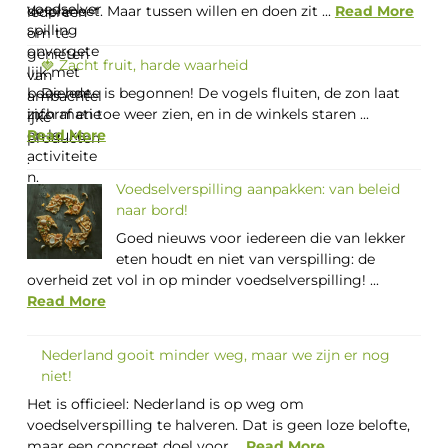
de planeet. Maar tussen willen en doen zit ...
Read More
🍓 Zacht fruit, harde waarheid
De lente is begonnen! De vogels fluiten, de zon laat
zich af en toe weer zien, en in de winkels staren ...
Read More
Voedselverspilling aanpakken: van beleid
naar bord!
Goed nieuws voor iedereen die van lekker
eten houdt en niet van verspilling: de
overheid zet vol in op minder voedselverspilling! ...
Read More
Nederland gooit minder weg, maar we zijn er nog
niet!
Het is officieel: Nederland is op weg om
voedselverspilling te halveren. Dat is geen loze belofte,
maar een concreet doel voor ...
Read More