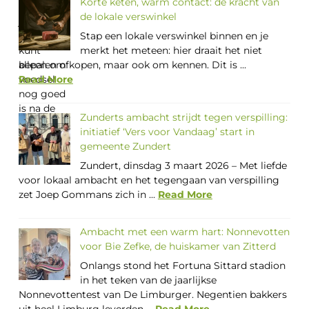
Korte keten, warm contact: de kracht van
de lokale verswinkel
Stap een lokale verswinkel binnen en je
merkt het meteen: hier draait het niet
alleen om kopen, maar ook om kennen. Dit is ...
Read More
Zunderts ambacht strijdt tegen verspilling:
initiatief ‘Vers voor Vandaag’ start in
gemeente Zundert
Zundert, dinsdag 3 maart 2026 – Met liefde
voor lokaal ambacht en het tegengaan van verspilling
zet Joep Gommans zich in ...
Read More
Ambacht met een warm hart: Nonnevotten
voor Bie Zefke, de huiskamer van Zitterd
Onlangs stond het Fortuna Sittard stadion
in het teken van de jaarlijkse
Nonnevottentest van De Limburger. Negentien bakkers
uit heel Limburg leverden ...
Read More