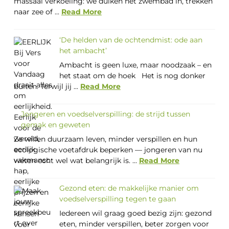
massaal verkoeling: we duiken het zwembad in, trekken
naar zee of ...
Read More
‘De helden van de ochtendmist: ode aan
het ambacht’
Ambacht is geen luxe, maar noodzaak – en
het staat om de hoek Het is nog donker
buiten. Terwijl jij ...
Read More
Jongeren en voedselverspilling: de strijd tussen
gemak en geweten
Ze willen duurzaam leven, minder verspillen en hun
ecologische voetafdruk beperken — jongeren van nu
weten echt wel wat belangrijk is. ...
Read More
Gezond eten: de makkelijke manier om
voedselverspilling tegen te gaan
Iedereen wil graag goed bezig zijn: gezond
eten, minder verspillen, beter zorgen voor