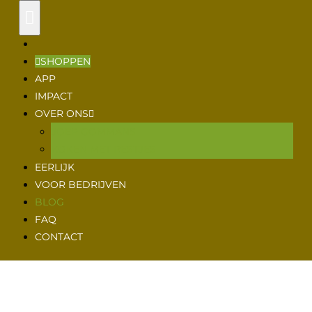
VERS
VOOR
SHOPPEN
APP
VANDAAG
IMPACT
OVER ONS
JOEP GOMMANS
KOKEN MET RESTJES
EERLIJK
VOOR BEDRIJVEN
BLOG
FAQ
CONTACT