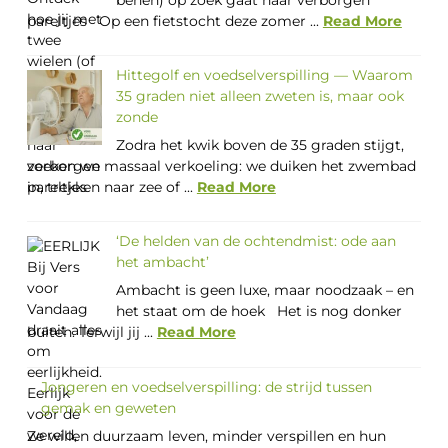
benen) op zoek gaat naar verborgen
pareltjes Op een fietstocht deze zomer ...
Read More
Hittegolf en voedselverspilling — Waarom
35 graden niet alleen zweten is, maar ook
zonde
Zodra het kwik boven de 35 graden stijgt,
zoeken we massaal verkoeling: we duiken het zwembad
in, trekken naar zee of ...
Read More
‘De helden van de ochtendmist: ode aan
het ambacht’
Ambacht is geen luxe, maar noodzaak – en
het staat om de hoek Het is nog donker
buiten. Terwijl jij ...
Read More
Jongeren en voedselverspilling: de strijd tussen
gemak en geweten
Ze willen duurzaam leven, minder verspillen en hun