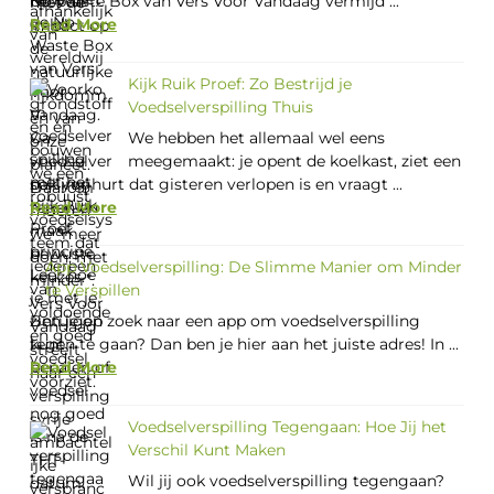
No Waste Box van Vers Voor Vandaag vermijd ...
Read More
Kijk Ruik Proef: Zo Bestrijd je
Voedselverspilling Thuis
We hebben het allemaal wel eens
meegemaakt: je opent de koelkast, ziet een
pak yoghurt dat gisteren verlopen is en vraagt ...
Read More
App Voedselverspilling: De Slimme Manier om Minder
te Verspillen
Ben je op zoek naar een app om voedselverspilling
tegen te gaan? Dan ben je hier aan het juiste adres! In ...
Read More
Voedselverspilling Tegengaan: Hoe Jij het
Verschil Kunt Maken
Wil jij ook voedselverspilling tegengaan?