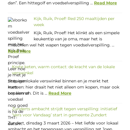
dan”. Een hittegolf en voedselverspilling ...
Read More
Kijk, Ruik, Proef! Red 250 maaltijden per
week
Kijk, Ruik, Proef! Het klinkt als een simpele
keukentip van je oma, maar het is
misschien wel hét wapen tegen voedselverspilling. ...
Read More
Korte keten, warm contact: de kracht van de lokale
verswinkel
Stap een lokale verswinkel binnen en je merkt het
meteen: hier draait het niet alleen om kopen, maar ook
om kennen. Dit is ...
Read More
Zunderts ambacht strijdt tegen verspilling: initiatief
‘Vers voor Vandaag’ start in gemeente Zundert
Zundert, dinsdag 3 maart 2026 – Met liefde voor lokaal
ambacht en het tegengaan van verspilling zet Joep