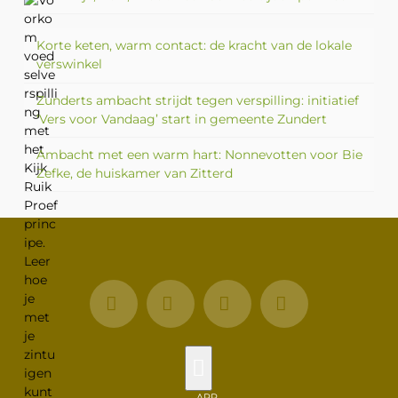
Korte keten, warm contact: de kracht van de lokale
verswinkel
Zunderts ambacht strijdt tegen verspilling: initiatief
‘Vers voor Vandaag’ start in gemeente Zundert
Ambacht met een warm hart: Nonnevotten voor Bie
Zefke, de huiskamer van Zitterd
Facebook
X
LinkedIn
Instagram
APP