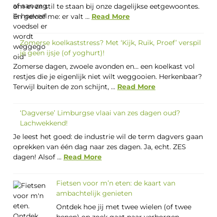
om even stil te staan bij onze dagelijkse eetgewoontes.
En geloof me: er valt ...
Read More
Zomerse koelkaststress? Met ‘Kijk, Ruik, Proef’ verspil
je geen ijsje (of yoghurt)!
Zomerse dagen, zwoele avonden en… een koelkast vol
restjes die je eigenlijk niet wilt weggooien. Herkenbaar?
Terwijl buiten de zon schijnt, ...
Read More
‘Dagverse’ Limburgse vlaai van zes dagen oud?
Lachwekkend!
Je leest het goed: de industrie wil de term dagvers gaan
oprekken van één dag naar zes dagen. Ja, echt. ZES
dagen! Alsof ...
Read More
Fietsen voor m’n eten: de kaart van
ambachtelijk genieten
Ontdek hoe jij met twee wielen (of twee