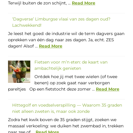
Terwijl buiten de zon schijnt, ...
Read More
‘Dagverse’ Limburgse vlaai van zes dagen oud?
Lachwekkend!
Je leest het goed: de industrie wil de term dagvers gaan
oprekken van één dag naar zes dagen. Ja, echt. ZES
dagen! Alsof ...
Read More
Fietsen voor m’n eten: de kaart van
ambachtelijk genieten
Ontdek hoe jij met twee wielen (of twee
benen) op zoek gaat naar verborgen
pareltjes Op een fietstocht deze zomer ...
Read More
Hittegolf en voedselverspilling — Waarom 35 graden
niet alleen zweten is, maar ook zonde
Zodra het kwik boven de 35 graden stijgt, zoeken we
massaal verkoeling: we duiken het zwembad in, trekken
naar zee of ...
Read More