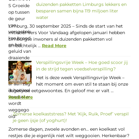
duizenden pakketten Limburgs lekkers en
besparen samen bijna 119 miljoen liter
water
Limburg, 30 september 2025 – Sinds de start van het
initiatief Vers Voor Vandaag afgelopen januari hebben
Limburgse inwoners al duizenden pakketten vol
ambachtelijk ...
Read More
Verspillingsvrije Week – Hoe goed scoor jij
in de strijd tegen voedselverspilling?
Het is deze week Verspillingsvrije Week –
hét moment om even stil te staan bij onze
dagelijkse eetgewoontes. En geloof me: er valt ...
Read More
Zomerse koelkaststress? Met ‘Kijk, Ruik, Proef’ verspil
je geen ijsje (of yoghurt)!
Zomerse dagen, zwoele avonden en… een koelkast vol
restjes die je eigenlijk niet wilt weggooien. Herkenbaar?