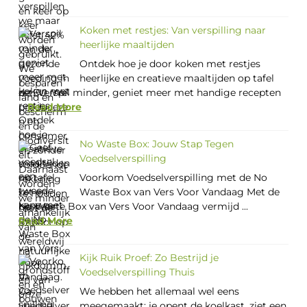
Koken met restjes: Van verspilling naar
heerlijke maaltijden
Ontdek hoe je door koken met restjes
heerlijke en creatieve maaltijden op tafel
zet. Verspil minder, geniet meer met handige recepten
...
Read More
No Waste Box: Jouw Stap Tegen
Voedselverspilling
Voorkom Voedselverspilling met de No
Waste Box van Vers Voor Vandaag Met de
No Waste Box van Vers Voor Vandaag vermijd ...
Read More
Kijk Ruik Proef: Zo Bestrijd je
Voedselverspilling Thuis
We hebben het allemaal wel eens
meegemaakt: je opent de koelkast, ziet een