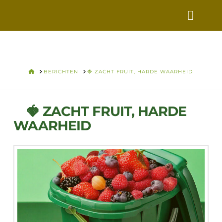
VERS
VOOR
VANDAAG
HOME
BERICHTEN
🍓 ZACHT FRUIT, HARDE WAARHEID
🍓 ZACHT FRUIT, HARDE
WAARHEID