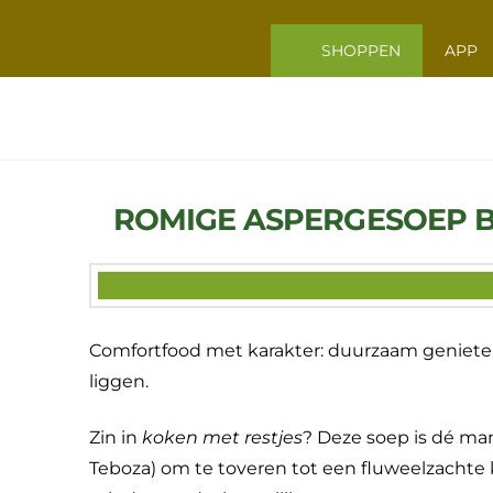
VERS
SHOPPEN
APP
VOOR
VANDAAG
ROMIGE ASPERGESOEP 
Comfortfood met karakter: duurzaam genieten
liggen.
Zin in
koken met restjes
? Deze soep is dé ma
Teboza) om te toveren tot een fluweelzachte k