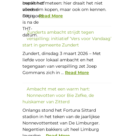
merkt het meteen: hier draait het niet
alleen om kopen, maar ook om kennen.
Dit is ...
Read More
Zunderts ambacht strijdt tegen
verspilling: initiatief ‘Vers voor Vandaag’
start in gemeente Zundert
Zundert, dinsdag 3 maart 2026 – Met
liefde voor lokaal ambacht en het
tegengaan van verspilling zet Joep
Gommans zich in ...
Read More
Ambacht met een warm hart:
Nonnevotten voor Bie Zefke, de
huiskamer van Zitterd
Onlangs stond het Fortuna Sittard
stadion in het teken van de jaarlijkse
Nonnevottentest van De Limburger.
Negentien bakkers uit heel Limburg
leverden ...
Read More