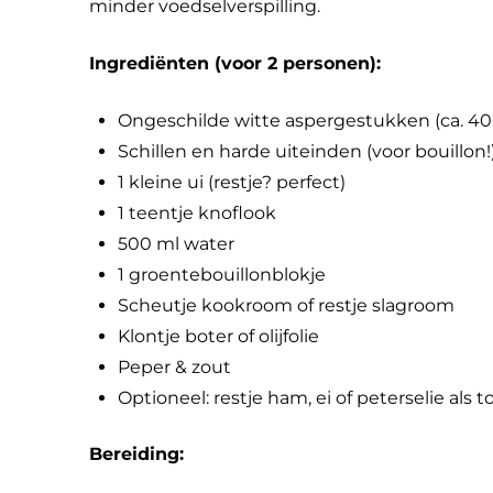
minder voedselverspilling.
Ingrediënten (voor 2 personen):
Ongeschilde witte aspergestukken (ca. 4
Schillen en harde uiteinden (voor bouillon!
1 kleine ui (restje? perfect)
1 teentje knoflook
500 ml water
1 groentebouillonblokje
Scheutje kookroom of restje slagroom
Klontje boter of olijfolie
Peper & zout
Optioneel: restje ham, ei of peterselie als 
Bereiding: