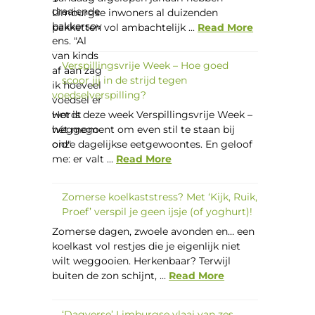
Limburgse inwoners al duizenden
pakketten vol ambachtelijk ...
Read More
Verspillingsvrije Week – Hoe goed
scoor jij in de strijd tegen
voedselverspilling?
Het is deze week Verspillingsvrije Week –
hét moment om even stil te staan bij
onze dagelijkse eetgewoontes. En geloof
me: er valt ...
Read More
Zomerse koelkaststress? Met ‘Kijk, Ruik,
Proef’ verspil je geen ijsje (of yoghurt)!
Zomerse dagen, zwoele avonden en… een
koelkast vol restjes die je eigenlijk niet
wilt weggooien. Herkenbaar? Terwijl
buiten de zon schijnt, ...
Read More
‘Dagverse’ Limburgse vlaai van zes