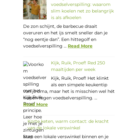
voedselverspilling: waarom
slim koelen net zo belangrijk
is als afkoelen
De zon schijnt, de barbecue draait
overuren en het ijs smelt sneller dan je
“nog eentje dan”. Een hittegolf en
voedselverspilling ...
Read More
Kijk, Ruik, Proef! Red 250
maaltijden per week
Kijk, Ruik, Proef! Het klinkt
als een simpele keukentip
van je oma, maar het is misschien wel hét
wapen tegen voedselverspilling. ...
Read More
Korte keten, warm contact: de kracht
van de lokale verswinkel
Stap een lokale verswinkel binnen en je