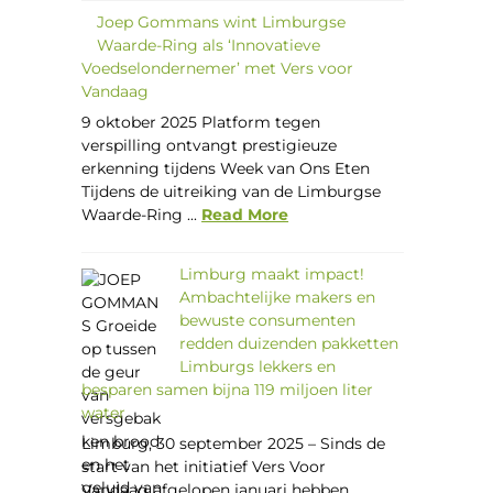
Joep Gommans wint Limburgse
Waarde-Ring als ‘Innovatieve
Voedselondernemer’ met Vers voor
Vandaag
9 oktober 2025 Platform tegen
verspilling ontvangt prestigieuze
erkenning tijdens Week van Ons Eten
Tijdens de uitreiking van de Limburgse
Waarde-Ring ...
Read More
Limburg maakt impact!
Ambachtelijke makers en
bewuste consumenten
redden duizenden pakketten
Limburgs lekkers en
besparen samen bijna 119 miljoen liter
water
Limburg, 30 september 2025 – Sinds de
start van het initiatief Vers Voor
Vandaag afgelopen januari hebben