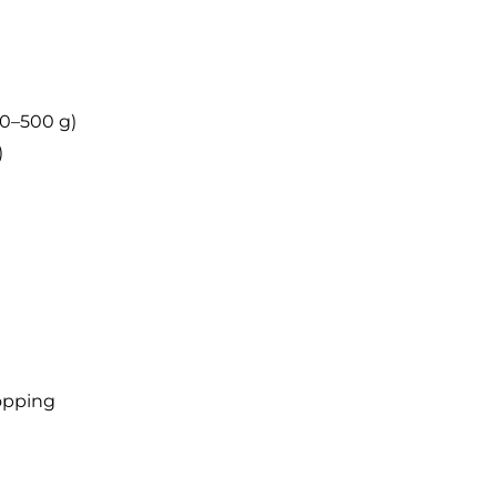
00–500 g)
)
topping