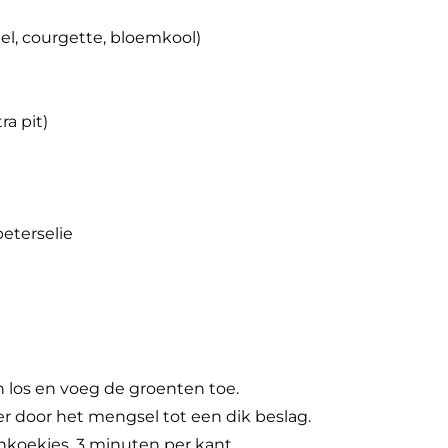
tel, courgette, bloemkool)
ra pit)
peterselie
en los en voeg de groenten toe.
r door het mengsel tot een dik beslag.
nkoekjes, 3 minuten per kant.