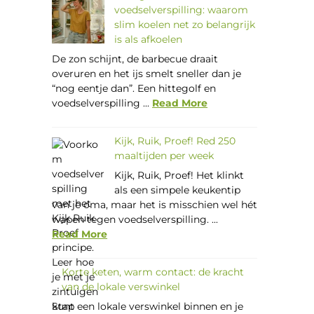
voedselverspilling: waarom
slim koelen net zo belangrijk
is als afkoelen
De zon schijnt, de barbecue draait
overuren en het ijs smelt sneller dan je
“nog eentje dan”. Een hittegolf en
voedselverspilling ...
Read More
Kijk, Ruik, Proef! Red 250
maaltijden per week
Kijk, Ruik, Proef! Het klinkt
als een simpele keukentip
van je oma, maar het is misschien wel hét
wapen tegen voedselverspilling. ...
Read More
Korte keten, warm contact: de kracht
van de lokale verswinkel
Stap een lokale verswinkel binnen en je