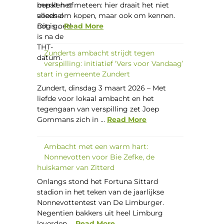
merkt het meteen: hier draait het niet
alleen om kopen, maar ook om kennen.
Dit is ...
Read More
Zunderts ambacht strijdt tegen
verspilling: initiatief ‘Vers voor Vandaag’
start in gemeente Zundert
Zundert, dinsdag 3 maart 2026 – Met
liefde voor lokaal ambacht en het
tegengaan van verspilling zet Joep
Gommans zich in ...
Read More
Ambacht met een warm hart:
Nonnevotten voor Bie Zefke, de
huiskamer van Zitterd
Onlangs stond het Fortuna Sittard
stadion in het teken van de jaarlijkse
Nonnevottentest van De Limburger.
Negentien bakkers uit heel Limburg
leverden ...
Read More