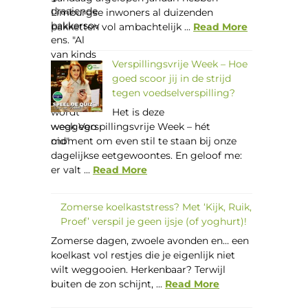
Limburgse inwoners al duizenden
pakketten vol ambachtelijk ...
Read More
Verspillingsvrije Week – Hoe
goed scoor jij in de strijd
tegen voedselverspilling?
Het is deze
week Verspillingsvrije Week – hét
moment om even stil te staan bij onze
dagelijkse eetgewoontes. En geloof me:
er valt ...
Read More
Zomerse koelkaststress? Met ‘Kijk, Ruik,
Proef’ verspil je geen ijsje (of yoghurt)!
Zomerse dagen, zwoele avonden en… een
koelkast vol restjes die je eigenlijk niet
wilt weggooien. Herkenbaar? Terwijl
buiten de zon schijnt, ...
Read More