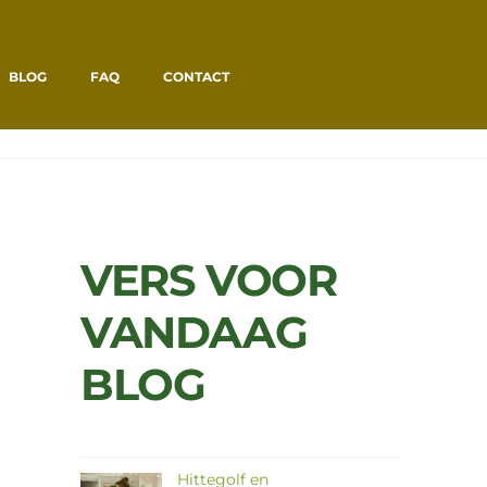
BLOG
FAQ
CONTACT
HOME
BERICHTEN
CHEESY GROENTE PANNENKOEKJES
VERS VOOR
VANDAAG
BLOG
Hittegolf en