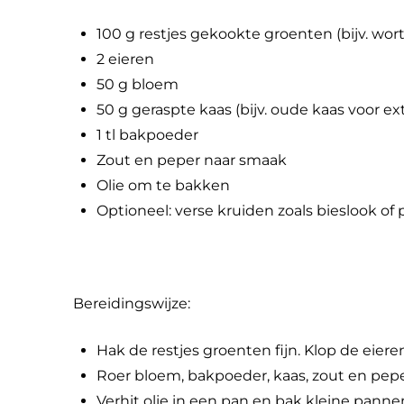
100 g restjes gekookte groenten (bijv. wor
2 eieren
50 g bloem
50 g geraspte kaas (bijv. oude kaas voor ext
1 tl bakpoeder
Zout en peper naar smaak
Olie om te bakken
Optioneel: verse kruiden zoals bieslook of 
Bereidingswijze:
Hak de restjes groenten fijn. Klop de eier
Roer bloem, bakpoeder, kaas, zout en pepe
Verhit olie in een pan en bak kleine panne