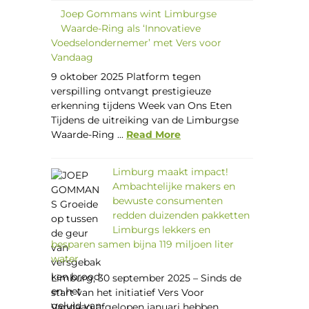
Joep Gommans wint Limburgse
Waarde-Ring als ‘Innovatieve
Voedselondernemer’ met Vers voor
Vandaag
9 oktober 2025 Platform tegen
verspilling ontvangt prestigieuze
erkenning tijdens Week van Ons Eten
Tijdens de uitreiking van de Limburgse
Waarde-Ring ...
Read More
Limburg maakt impact!
Ambachtelijke makers en
bewuste consumenten
redden duizenden pakketten
Limburgs lekkers en
besparen samen bijna 119 miljoen liter
water
Limburg, 30 september 2025 – Sinds de
start van het initiatief Vers Voor
Vandaag afgelopen januari hebben