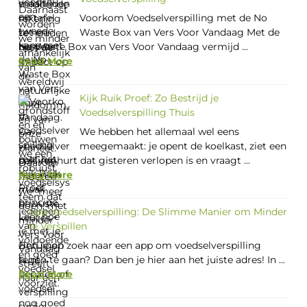
Voorkom Voedselverspilling met de No
Waste Box van Vers Voor Vandaag Met de
No Waste Box van Vers Voor Vandaag vermijd ...
Read More
Kijk Ruik Proef: Zo Bestrijd je
Voedselverspilling Thuis
We hebben het allemaal wel eens
meegemaakt: je opent de koelkast, ziet een
pak yoghurt dat gisteren verlopen is en vraagt ...
Read More
App Voedselverspilling: De Slimme Manier om Minder
te Verspillen
Ben je op zoek naar een app om voedselverspilling
tegen te gaan? Dan ben je hier aan het juiste adres! In ...
Read More