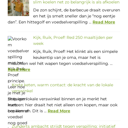
slim koelen net zo belangrijk is als afkoelen
De zon schijnt, de barbecue draait overuren
en het ijs smelt sneller dan je “nog eentje
dan”. Een hittegolf en voedselverspilling ...
Read More
Kijk, Ruik, Proef! Red 250 maaltijden per
week
Kijk, Ruik, Proef! Het klinkt als een simpele
keukentip van je oma, maar het is
misschien wel hét wapen tegen voedselverspilling. ...
Read More
Korte keten, warm contact: de kracht van de lokale
verswinkel
Stap een lokale verswinkel binnen en je merkt het
meteen: hier draait het niet alleen om kopen, maar ook
om kennen. Dit is ...
Read More
Zunderts ambacht strijdt tegen verspilling: initiatief