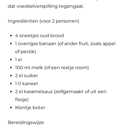
dat voedselverspilling tegengaat.
Ingrediënten (voor 2 personen)
4 sneetjes oud brood
1 overrijpe banaan (of ander fruit, zoals appel
of perzik)
1 ei
100 ml melk (of een restje room)
2 el suiker
1 tl kaneel
2 el karamelsaus (zelfgemaakt of uit een
flesje)
Klontje boter
Bereidingswijze