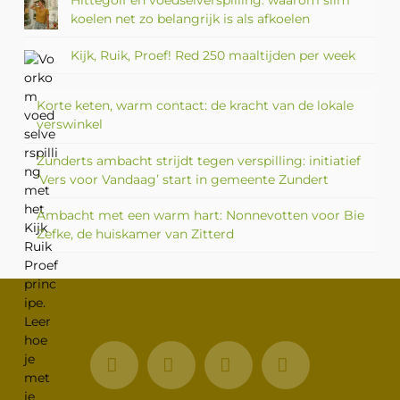
Hittegolf en voedselverspilling: waarom slim
koelen net zo belangrijk is als afkoelen
Kijk, Ruik, Proef! Red 250 maaltijden per week
Korte keten, warm contact: de kracht van de lokale
verswinkel
Zunderts ambacht strijdt tegen verspilling: initiatief
‘Vers voor Vandaag’ start in gemeente Zundert
Ambacht met een warm hart: Nonnevotten voor Bie
Zefke, de huiskamer van Zitterd