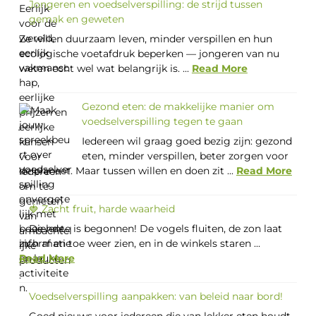
Jongeren en voedselverspilling: de strijd tussen
gemak en geweten
Ze willen duurzaam leven, minder verspillen en hun
ecologische voetafdruk beperken — jongeren van nu
weten echt wel wat belangrijk is. ...
Read More
Gezond eten: de makkelijke manier om
voedselverspilling tegen te gaan
Iedereen wil graag goed bezig zijn: gezond
eten, minder verspillen, beter zorgen voor
de planeet. Maar tussen willen en doen zit ...
Read More
🍓 Zacht fruit, harde waarheid
De lente is begonnen! De vogels fluiten, de zon laat
zich af en toe weer zien, en in de winkels staren ...
Read More
Voedselverspilling aanpakken: van beleid naar bord!