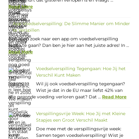
pak yoghurt dat gisteren verlopen is en vraagt ...
Read More
App Voedselverspilling: De Slimme Manier om Minder
te Verspillen
Ben je op zoek naar een app om voedselverspilling
tegen te gaan? Dan ben je hier aan het juiste adres! In ...
Read More
Voedselverspilling Tegengaan: Hoe Jij het
Verschil Kunt Maken
Wil jij ook voedselverspilling tegengaan?
Wist je dat in de EU maar liefst 42% van
alle gezonde voeding verloren gaat? Dat ...
Read More
Verspillingsvrije Week: Hoe Jij met Kleine
Stapjes een Groot Verschil Maakt
Doe mee met de verspillingsvrije week:
Samen tegen voedselverspilling! Wist je