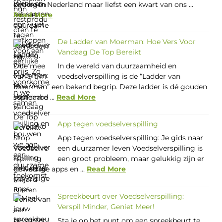
dat we in Nederland maar liefst een kwart van ons ...
Read More
De Ladder van Moerman: Hoe Vers Voor
Vandaag De Top Bereikt
In de wereld van duurzaamheid en
voedselverspilling is de “Ladder van
Moerman” een bekend begrip. Deze ladder is dé gouden
standaard ...
Read More
App tegen voedselverspilling
App tegen voedselverspilling: Je gids naar
een duurzamer leven Voedselverspilling is
een groot probleem, maar gelukkig zijn er
geweldige apps en ...
Read More
Spreekbeurt over Voedselverspilling:
Verspil Minder, Geniet Meer!
Sta je op het punt om een spreekbeurt te