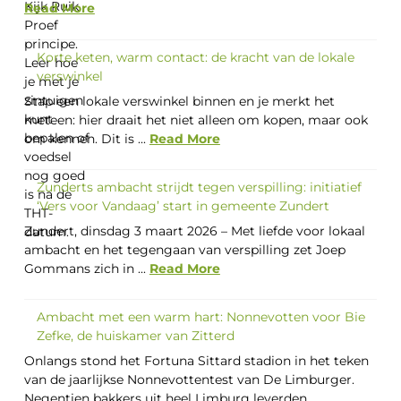
Read More
Korte keten, warm contact: de kracht van de lokale
verswinkel
Stap een lokale verswinkel binnen en je merkt het
meteen: hier draait het niet alleen om kopen, maar ook
om kennen. Dit is ...
Read More
Zunderts ambacht strijdt tegen verspilling: initiatief
‘Vers voor Vandaag’ start in gemeente Zundert
Zundert, dinsdag 3 maart 2026 – Met liefde voor lokaal
ambacht en het tegengaan van verspilling zet Joep
Gommans zich in ...
Read More
Ambacht met een warm hart: Nonnevotten voor Bie
Zefke, de huiskamer van Zitterd
Onlangs stond het Fortuna Sittard stadion in het teken
van de jaarlijkse Nonnevottentest van De Limburger.
Negentien bakkers uit heel Limburg leverden ...