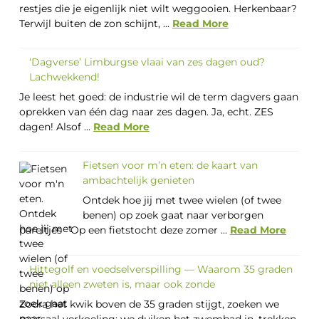
restjes die je eigenlijk niet wilt weggooien. Herkenbaar?
Terwijl buiten de zon schijnt, ...
Read More
‘Dagverse’ Limburgse vlaai van zes dagen oud?
Lachwekkend!
Je leest het goed: de industrie wil de term dagvers gaan
oprekken van één dag naar zes dagen. Ja, echt. ZES
dagen! Alsof ...
Read More
Fietsen voor m’n eten: de kaart van
ambachtelijk genieten
Ontdek hoe jij met twee wielen (of twee
benen) op zoek gaat naar verborgen
pareltjes Op een fietstocht deze zomer ...
Read More
Hittegolf en voedselverspilling — Waarom 35 graden
niet alleen zweten is, maar ook zonde
Zodra het kwik boven de 35 graden stijgt, zoeken we
massaal verkoeling: we duiken het zwembad in, trekken