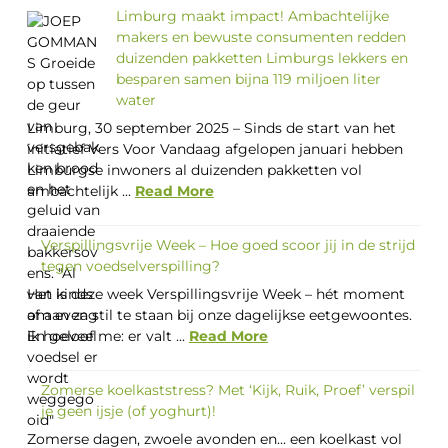
Limburg maakt impact! Ambachtelijke
makers en bewuste consumenten redden
duizenden pakketten Limburgs lekkers en
besparen samen bijna 119 miljoen liter
water
Limburg, 30 september 2025 – Sinds de start van het
initiatief Vers Voor Vandaag afgelopen januari hebben
Limburgse inwoners al duizenden pakketten vol
ambachtelijk ...
Read More
Verspillingsvrije Week – Hoe goed scoor jij in de strijd
tegen voedselverspilling?
Het is deze week Verspillingsvrije Week – hét moment
om even stil te staan bij onze dagelijkse eetgewoontes.
En geloof me: er valt ...
Read More
Zomerse koelkaststress? Met ‘Kijk, Ruik, Proef’ verspil
je geen ijsje (of yoghurt)!
Zomerse dagen, zwoele avonden en… een koelkast vol