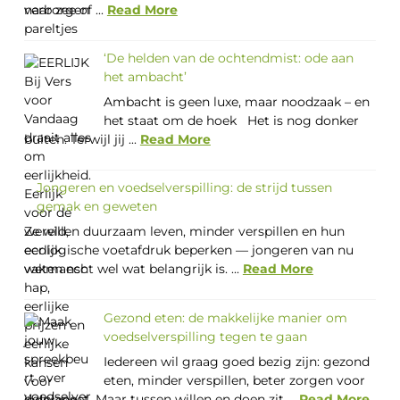
naar zee of ...
Read More
‘De helden van de ochtendmist: ode aan
het ambacht’
Ambacht is geen luxe, maar noodzaak – en
het staat om de hoek Het is nog donker
buiten. Terwijl jij ...
Read More
Jongeren en voedselverspilling: de strijd tussen
gemak en geweten
Ze willen duurzaam leven, minder verspillen en hun
ecologische voetafdruk beperken — jongeren van nu
weten echt wel wat belangrijk is. ...
Read More
Gezond eten: de makkelijke manier om
voedselverspilling tegen te gaan
Iedereen wil graag goed bezig zijn: gezond
eten, minder verspillen, beter zorgen voor
de planeet. Maar tussen willen en doen zit ...
Read More