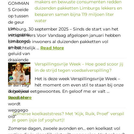
makers en bewuste consumenten redden
duizenden pakketten Limburgs lekkers en
besparen samen bijna 119 miljoen liter
water
Limburg, 30 september 2025 – Sinds de start van het
initiatief Vers Voor Vandaag afgelopen januari hebben
Limburgse inwoners al duizenden pakketten vol
ambachtelijk ...
Read More
Verspillingsvrije Week – Hoe goed scoor jij
in de strijd tegen voedselverspilling?
Het is deze week Verspillingsvrije Week –
hét moment om even stil te staan bij onze
dagelijkse eetgewoontes. En geloof me: er valt ...
Read More
Zomerse koelkaststress? Met ‘Kijk, Ruik, Proef’ verspil
je geen ijsje (of yoghurt)!
Zomerse dagen, zwoele avonden en… een koelkast vol