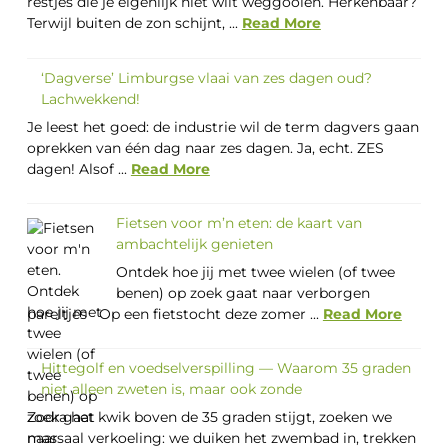
restjes die je eigenlijk niet wilt weggooien. Herkenbaar?
Terwijl buiten de zon schijnt, ...
Read More
‘Dagverse’ Limburgse vlaai van zes dagen oud?
Lachwekkend!
Je leest het goed: de industrie wil de term dagvers gaan
oprekken van één dag naar zes dagen. Ja, echt. ZES
dagen! Alsof ...
Read More
Fietsen voor m’n eten: de kaart van
ambachtelijk genieten
Ontdek hoe jij met twee wielen (of twee
benen) op zoek gaat naar verborgen
pareltjes Op een fietstocht deze zomer ...
Read More
Hittegolf en voedselverspilling — Waarom 35 graden
niet alleen zweten is, maar ook zonde
Zodra het kwik boven de 35 graden stijgt, zoeken we
massaal verkoeling: we duiken het zwembad in, trekken