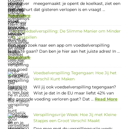
meegemaakt: je opent de koelkast, ziet een
pak yoghurt dat gisteren verlopen is en vraagt ...
Read More
App Voedselverspilling: De Slimme Manier om Minder
te Verspillen
Ben je op zoek naar een app om voedselverspilling
tegen te gaan? Dan ben je hier aan het juiste adres! In ...
Read More
Voedselverspilling Tegengaan: Hoe Jij het
Verschil Kunt Maken
Wil jij ook voedselverspilling tegengaan?
Wist je dat in de EU maar liefst 42% van
alle gezonde voeding verloren gaat? Dat ...
Read More
Verspillingsvrije Week: Hoe Jij met Kleine
Stapjes een Groot Verschil Maakt
Doe mee met de verspillingsvrije week: