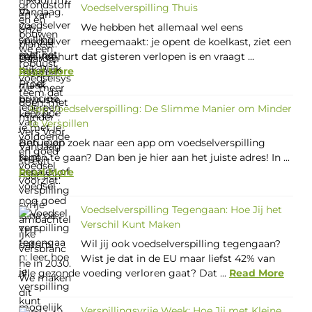
Voedselverspilling Thuis
We hebben het allemaal wel eens
meegemaakt: je opent de koelkast, ziet een
pak yoghurt dat gisteren verlopen is en vraagt ...
Read More
App Voedselverspilling: De Slimme Manier om Minder
te Verspillen
Ben je op zoek naar een app om voedselverspilling
tegen te gaan? Dan ben je hier aan het juiste adres! In ...
Read More
Voedselverspilling Tegengaan: Hoe Jij het
Verschil Kunt Maken
Wil jij ook voedselverspilling tegengaan?
Wist je dat in de EU maar liefst 42% van
alle gezonde voeding verloren gaat? Dat ...
Read More
Verspillingsvrije Week: Hoe Jij met Kleine