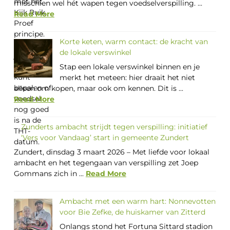
misschien wel hét wapen tegen voedselverspilling. ...
Read More
Korte keten, warm contact: de kracht van
de lokale verswinkel
Stap een lokale verswinkel binnen en je
merkt het meteen: hier draait het niet
alleen om kopen, maar ook om kennen. Dit is ...
Read More
Zunderts ambacht strijdt tegen verspilling: initiatief
‘Vers voor Vandaag’ start in gemeente Zundert
Zundert, dinsdag 3 maart 2026 – Met liefde voor lokaal
ambacht en het tegengaan van verspilling zet Joep
Gommans zich in ...
Read More
Ambacht met een warm hart: Nonnevotten
voor Bie Zefke, de huiskamer van Zitterd
Onlangs stond het Fortuna Sittard stadion