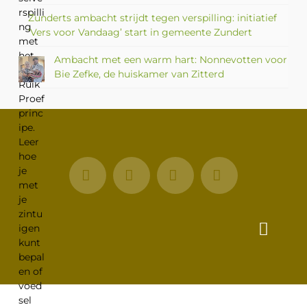
Zunderts ambacht strijdt tegen verspilling: initiatief
‘Vers voor Vandaag’ start in gemeente Zundert
Ambacht met een warm hart: Nonnevotten voor
Bie Zefke, de huiskamer van Zitterd
Facebook
X
LinkedIn
Instagram