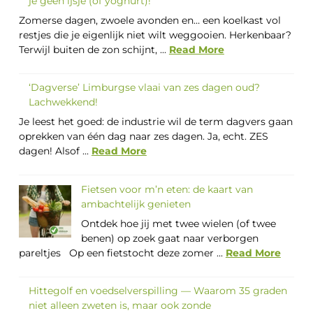
je geen ijsje (of yoghurt)!
Zomerse dagen, zwoele avonden en… een koelkast vol
restjes die je eigenlijk niet wilt weggooien. Herkenbaar?
Terwijl buiten de zon schijnt, ...
Read More
‘Dagverse’ Limburgse vlaai van zes dagen oud?
Lachwekkend!
Je leest het goed: de industrie wil de term dagvers gaan
oprekken van één dag naar zes dagen. Ja, echt. ZES
dagen! Alsof ...
Read More
Fietsen voor m’n eten: de kaart van
ambachtelijk genieten
Ontdek hoe jij met twee wielen (of twee
benen) op zoek gaat naar verborgen
pareltjes Op een fietstocht deze zomer ...
Read More
Hittegolf en voedselverspilling — Waarom 35 graden
niet alleen zweten is, maar ook zonde