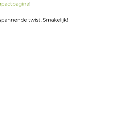
mpactpagina
!
 spannende twist. Smakelijk!