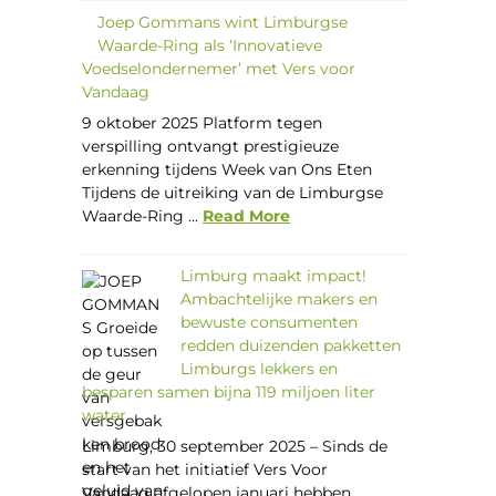
Joep Gommans wint Limburgse
Waarde-Ring als ‘Innovatieve
Voedselondernemer’ met Vers voor
Vandaag
9 oktober 2025 Platform tegen
verspilling ontvangt prestigieuze
erkenning tijdens Week van Ons Eten
Tijdens de uitreiking van de Limburgse
Waarde-Ring ...
Read More
Limburg maakt impact!
Ambachtelijke makers en
bewuste consumenten
redden duizenden pakketten
Limburgs lekkers en
besparen samen bijna 119 miljoen liter
water
Limburg, 30 september 2025 – Sinds de
start van het initiatief Vers Voor
Vandaag afgelopen januari hebben