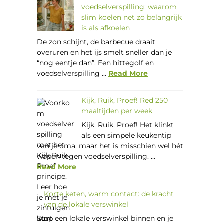
voedselverspilling: waarom
slim koelen net zo belangrijk
is als afkoelen
De zon schijnt, de barbecue draait
overuren en het ijs smelt sneller dan je
“nog eentje dan”. Een hittegolf en
voedselverspilling ...
Read More
Kijk, Ruik, Proef! Red 250
maaltijden per week
Kijk, Ruik, Proef! Het klinkt
als een simpele keukentip
van je oma, maar het is misschien wel hét
wapen tegen voedselverspilling. ...
Read More
Korte keten, warm contact: de kracht
van de lokale verswinkel
Stap een lokale verswinkel binnen en je