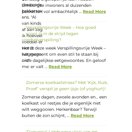
Limburgse inwoners al duizenden
pakketten vol ambachtelijk ...
Read More
Verspillingsvrije Week – Hoe goed
scoor jij in de strijd tegen
voedselverspilling?
Het is deze week Verspillingsvrije Week –
hét moment om even stil te staan bij
onze dagelijkse eetgewoontes. En geloof
me: er valt ...
Read More
Zomerse koelkaststress? Met ‘Kijk, Ruik,
Proef’ verspil je geen ijsje (of yoghurt)!
Zomerse dagen, zwoele avonden en… een
koelkast vol restjes die je eigenlijk niet
wilt weggooien. Herkenbaar? Terwijl
buiten de zon schijnt, ...
Read More
‘Dagverse’ Limburgse vlaai van zes