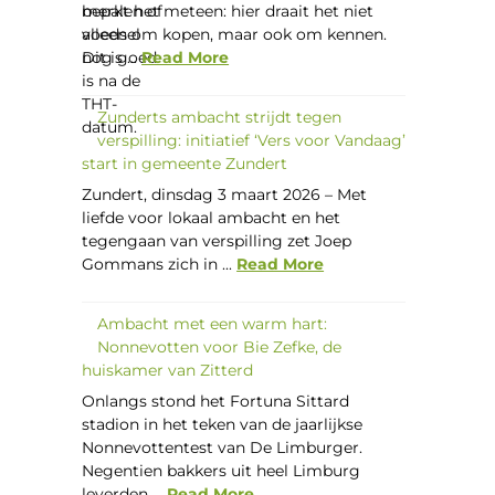
merkt het meteen: hier draait het niet
alleen om kopen, maar ook om kennen.
Dit is ...
Read More
Zunderts ambacht strijdt tegen
verspilling: initiatief ‘Vers voor Vandaag’
start in gemeente Zundert
Zundert, dinsdag 3 maart 2026 – Met
liefde voor lokaal ambacht en het
tegengaan van verspilling zet Joep
Gommans zich in ...
Read More
Ambacht met een warm hart:
Nonnevotten voor Bie Zefke, de
huiskamer van Zitterd
Onlangs stond het Fortuna Sittard
stadion in het teken van de jaarlijkse
Nonnevottentest van De Limburger.
Negentien bakkers uit heel Limburg
leverden ...
Read More