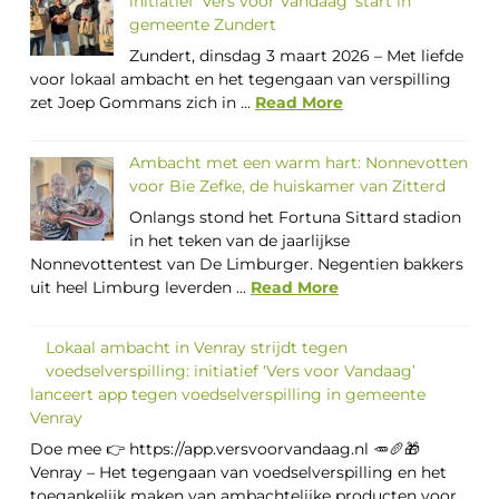
initiatief ‘Vers voor Vandaag’ start in
gemeente Zundert
Zundert, dinsdag 3 maart 2026 – Met liefde
voor lokaal ambacht en het tegengaan van verspilling
zet Joep Gommans zich in ...
Read More
Ambacht met een warm hart: Nonnevotten
voor Bie Zefke, de huiskamer van Zitterd
Onlangs stond het Fortuna Sittard stadion
in het teken van de jaarlijkse
Nonnevottentest van De Limburger. Negentien bakkers
uit heel Limburg leverden ...
Read More
Lokaal ambacht in Venray strijdt tegen
voedselverspilling: initiatief ‘Vers voor Vandaag’
lanceert app tegen voedselverspilling in gemeente
Venray
Doe mee 👉 https://app.versvoorvandaag.nl 🥕🥖🎁
Venray – Het tegengaan van voedselverspilling en het
toegankelijk maken van ambachtelijke producten voor