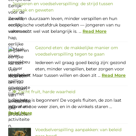
Jongeren en voedselverspilling: de strijd tussen
gemak en geweten
Ze willen duurzaam leven, minder verspillen en hun
ecologische voetafdruk beperken — jongeren van nu
weten echt wel wat belangrijk is. ...
Read More
Gezond eten: de makkelijke manier om
voedselverspilling tegen te gaan
Iedereen wil graag goed bezig zijn: gezond
eten, minder verspillen, beter zorgen voor
de planeet. Maar tussen willen en doen zit ...
Read More
🍓 Zacht fruit, harde waarheid
De lente is begonnen! De vogels fluiten, de zon laat
zich af en toe weer zien, en in de winkels staren ...
Read More
Voedselverspilling aanpakken: van beleid
naar bord!