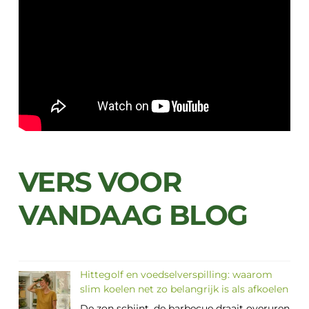
VERS VOOR
VANDAAG BLOG
Hittegolf en voedselverspilling: waarom
slim koelen net zo belangrijk is als afkoelen
De zon schijnt, de barbecue draait overuren