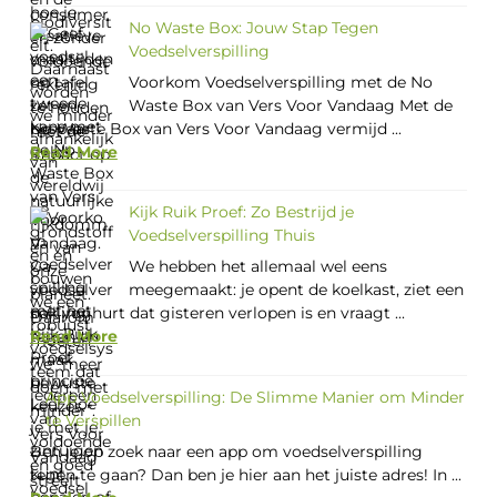
No Waste Box: Jouw Stap Tegen
Voedselverspilling
Voorkom Voedselverspilling met de No
Waste Box van Vers Voor Vandaag Met de
No Waste Box van Vers Voor Vandaag vermijd ...
Read More
Kijk Ruik Proef: Zo Bestrijd je
Voedselverspilling Thuis
We hebben het allemaal wel eens
meegemaakt: je opent de koelkast, ziet een
pak yoghurt dat gisteren verlopen is en vraagt ...
Read More
App Voedselverspilling: De Slimme Manier om Minder
te Verspillen
Ben je op zoek naar een app om voedselverspilling
tegen te gaan? Dan ben je hier aan het juiste adres! In ...