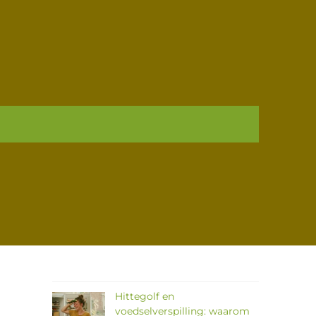
HOME
POSTS BY “JOEP GOMMANS”
VERS VOOR
VANDAAG
BLOG
Hittegolf en
voedselverspilling: waarom