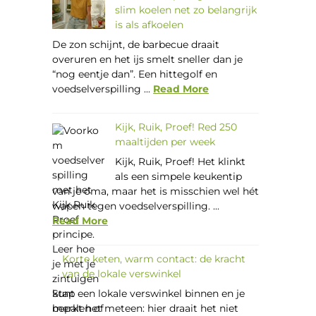
slim koelen net zo belangrijk
is als afkoelen
De zon schijnt, de barbecue draait
overuren en het ijs smelt sneller dan je
“nog eentje dan”. Een hittegolf en
voedselverspilling ...
Read More
Kijk, Ruik, Proef! Red 250
maaltijden per week
Kijk, Ruik, Proef! Het klinkt
als een simpele keukentip
van je oma, maar het is misschien wel hét
wapen tegen voedselverspilling. ...
Read More
Korte keten, warm contact: de kracht
van de lokale verswinkel
Stap een lokale verswinkel binnen en je
merkt het meteen: hier draait het niet