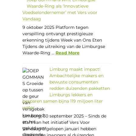
Waarde-Ring als ‘Innovatieve
Voedselondernemer’ met Vers voor
Vandaag
9 oktober 2025 Platform tegen
verspilling ontvangt prestigieuze
erkenning tijdens Week van Ons Eten
Tijdens de uitreiking van de Limburgse
Waarde-Ring ...
Read More
Limburg maakt impact!
Ambachtelijke makers en
bewuste consumenten
redden duizenden pakketten
Limburgs lekkers en
besparen samen bijna 119 miljoen liter
water
Limburg, 30 september 2025 – Sinds de
start van het initiatief Vers Voor
Vandaag afgelopen januari hebben
Limburgse inwoners al duizenden