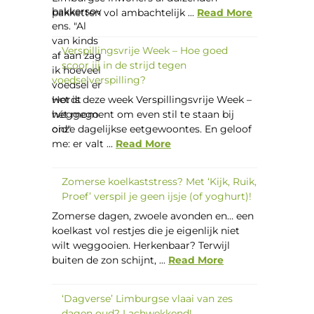
pakketten vol ambachtelijk ...
Read More
Verspillingsvrije Week – Hoe goed
scoor jij in de strijd tegen
voedselverspilling?
Het is deze week Verspillingsvrije Week –
hét moment om even stil te staan bij
onze dagelijkse eetgewoontes. En geloof
me: er valt ...
Read More
Zomerse koelkaststress? Met ‘Kijk, Ruik,
Proef’ verspil je geen ijsje (of yoghurt)!
Zomerse dagen, zwoele avonden en… een
koelkast vol restjes die je eigenlijk niet
wilt weggooien. Herkenbaar? Terwijl
buiten de zon schijnt, ...
Read More
‘Dagverse’ Limburgse vlaai van zes
dagen oud? Lachwekkend!